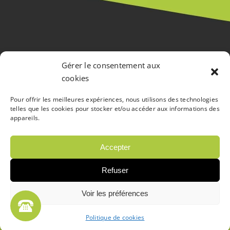
ACCUEIL
Gérer le consentement aux
cookies
PRESTATIONS
Pour offrir les meilleures expériences, nous utilisons des technologies
RÉALISATIONS
telles que les cookies pour stocker et/ou accéder aux informations des
appareils.
CONTACT
Accepter
Refuser
COIFFURE SOFAN
Mentions légales
Voir les préférences
Politique de confidentialité
Plan de site
Politique de cookies